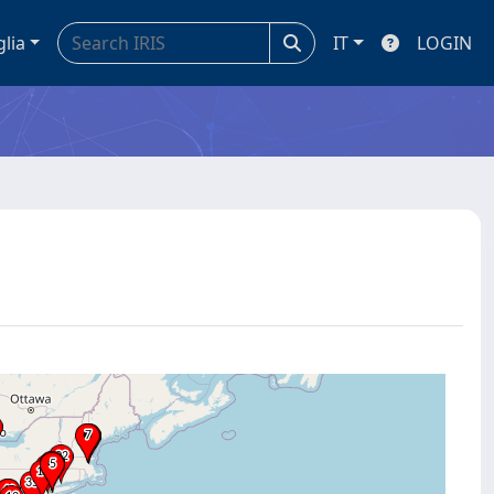
glia
IT
LOGIN