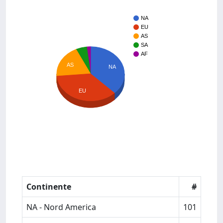
NA
EU
AS
SA
AF
AS
NA
EU
Continente
#
NA - Nord America
101