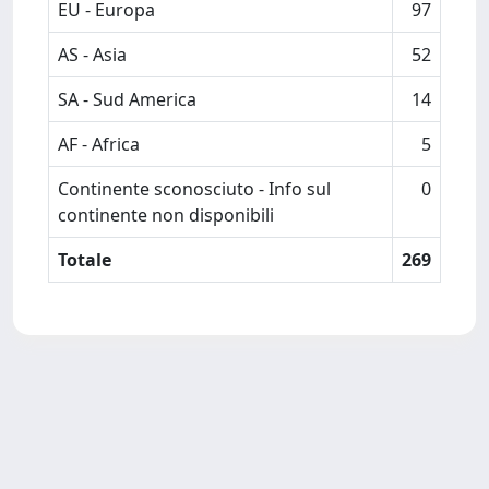
EU - Europa
97
AS - Asia
52
SA - Sud America
14
AF - Africa
5
Continente sconosciuto - Info sul
0
continente non disponibili
Totale
269
Powered by
IRIS
-
about IRIS
-
Utilizzo dei cookie
Copyright © 2026