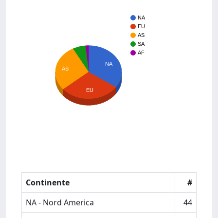
NA
EU
AS
SA
AF
NA
AS
EU
Continente
#
NA - Nord America
44