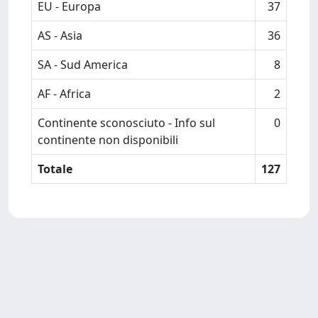
EU - Europa
37
AS - Asia
36
SA - Sud America
8
AF - Africa
2
Continente sconosciuto - Info sul
0
continente non disponibili
Totale
127
Powered by
IRIS
-
about IRIS
-
Utilizzo dei cookie
Copyright © 2026