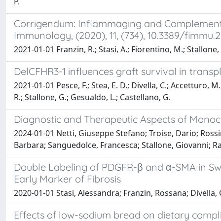
P.
Corrigendum: Inflammaging and Complement S
Immunology, (2020), 11, (734), 10.3389/fimmu.
2021-01-01 Franzin, R.; Stasi, A.; Fiorentino, M.; Stallone,
DelCFHR3-1 influences graft survival in tran
2021-01-01 Pesce, F.; Stea, E. D.; Divella, C.; Accetturo, M.;
R.; Stallone, G.; Gesualdo, L.; Castellano, G.
Diagnostic and Therapeutic Aspects of Mono
2024-01-01 Netti, Giuseppe Stefano; Troise, Dario; Rossin
Barbara; Sanguedolce, Francesca; Stallone, Giovanni; Ra
Double Labeling of PDGFR-β and α-SMA in Swin
Early Marker of Fibrosis
2020-01-01 Stasi, Alessandra; Franzin, Rossana; Divella,
Effects of low-sodium bread on dietary complia