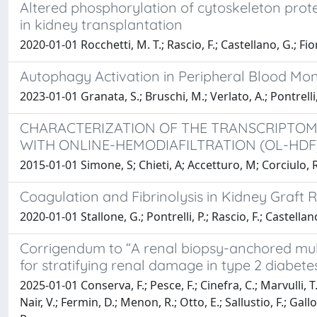
Altered phosphorylation of cytoskeleton prote
in kidney transplantation
2020-01-01 Rocchetti, M. T.; Rascio, F.; Castellano, G.; Fior
Autophagy Activation in Peripheral Blood Mono
2023-01-01 Granata, S.; Bruschi, M.; Verlato, A.; Pontrelli,
CHARACTERIZATION OF THE TRANSCRIPTOMI
WITH ONLINE-HEMODIAFILTRATION (OL-HDF
2015-01-01 Simone, S; Chieti, A; Accetturo, M; Corciulo, 
Coagulation and Fibrinolysis in Kidney Graft R
2020-01-01 Stallone, G.; Pontrelli, P.; Rascio, F.; Castella
Corrigendum to “A renal biopsy-anchored mul
for stratifying renal damage in type 2 diabete
2025-01-01 Conserva, F.; Pesce, F.; Cinefra, C.; Marvulli, T. 
Nair, V.; Fermin, D.; Menon, R.; Otto, E.; Sallustio, F.; Gall