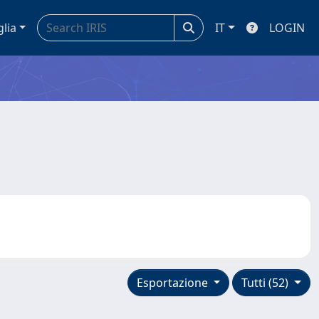
glia
IT
LOGIN
Esportazione
Tutti (52)