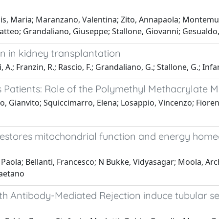
is, Maria; Maranzano, Valentina; Zito, Annapaola; Montemurn
tteo; Grandaliano, Giuseppe; Stallone, Giovanni; Gesualdo
n in kidney transplantation
, A.; Franzin, R.; Rascio, F.; Grandaliano, G.; Stallone, G.; Inf
 Patients: Role of the Polymethyl Methacrylate
, Gianvito; Squiccimarro, Elena; Losappio, Vincenzo; Fiorent
s restores mitochondrial function and energy hom
, Paola; Bellanti, Francesco; N Bukke, Vidyasagar; Moola, Ar
Gaetano
 with Antibody-Mediated Rejection induce tubular