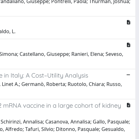
Grandaliano, Giuseppe; Pontrelli, Paola; Thurman, Joshua;
aldo, L.
 Simona; Castellano, Giuseppe; Ranieri, Elena; Seveso,
 Italy: A Cost–Utility Analysis
, Linet A.; Germanò, Roberta; Ruotolo, Chiara; Russo,
2 mRNA vaccine in a large cohort of kidney
Schirinzi, Annalisa; Casanova, Annalisa; Gallo, Pasquale;
o, Alfredo; Tafuri, Silvio; Ditonno, Pasquale; Gesualdo,