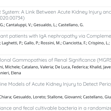
ystem: A Link Between Acute Kidney Injury and 
2020.00734)
 G.; Cantaluppi, V.; Gesualdo, L.; Castellano, G.
splant patients with IgA nephropathy via Complem
 Laghetti, P.; Gallo, P.; Rossini, M.; Cianciotta, F.; Crispino, L
clonal Gammopathies of Renal Significance (MGR
i, Michele; Catalano, Valeria; De Luca, Federica; Khalid, Jav
nieri, Elena
e Models of Acute Kidney Injury to Detect Peric
 Chiara; Gesualdo, Loreto; Stallone, Giovanni; Castellano, G
nce and fecal cultivable bacteria in a randomized