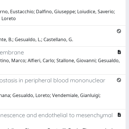
o, Eustacchio; Dalfino, Giuseppe; Loiudice, Saverio;
, Loreto
ante, B.; Gesualdo, L.; Castellano, G.
 Membrane
ino, Marco; Alfieri, Carlo; Stallone, Giovanni; Gesualdo,
eostasis in peripheral blood mononuclear
chana; Gesualdo, Loreto; Vendemiale, Gianluigi;
 senescence and endothelial to mesenchymal