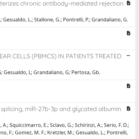
terizes chronic antibody-mediated rejection
.; Gesualdo, L.; Stallone, G.; Pontrelli, P.; Grandaliano, G.
R CELLS (PBMCS) IN PATIENTS TREATED
 G; Gesualdo, L; Grandaliano, G; Pertosa, Gb.
splicing, miR-27b-3p and glycated albumin
 A.; Squiccimarro, E.; Sclavo, G.; Schirinzi, A.; Serio, F. D.;
gino, F.; Gomez, M. F.; Kretzler, M.; Gesualdo, L.; Pontrelli,