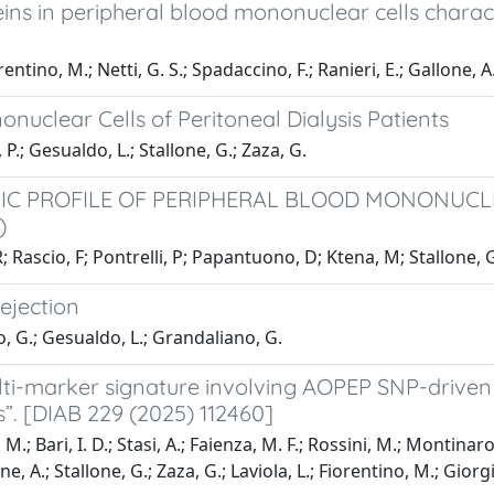
ins in peripheral blood mononuclear cells charac
entino, M.; Netti, G. S.; Spadaccino, F.; Ranieri, E.; Gallone, A
nuclear Cells of Peritoneal Dialysis Patients
 P.; Gesualdo, L.; Stallone, G.; Zaza, G.
C PROFILE OF PERIPHERAL BLOOD MONONUCLEA
)
R; Rascio, F; Pontrelli, P; Papantuono, D; Ktena, M; Stallone,
ejection
no, G.; Gesualdo, L.; Grandaliano, G.
ti-marker signature involving AOPEP SNP-driven 
s”. [DIAB 229 (2025) 112460]
M.; Bari, I. D.; Stasi, A.; Faienza, M. F.; Rossini, M.; Montinaro,
one, A.; Stallone, G.; Zaza, G.; Laviola, L.; Fiorentino, M.; Gior