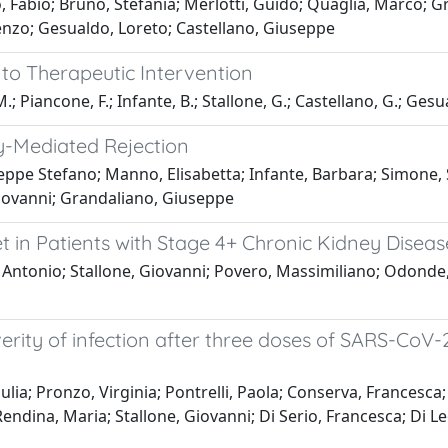
o, Fabio; Bruno, Stefania; Merlotti, Guido; Quaglia, Marco; 
enzo; Gesualdo, Loreto; Castellano, Giuseppe
 to Therapeutic Intervention
M.; Piancone, F.; Infante, B.; Stallone, G.; Castellano, G.; Gesu
-Mediated Rejection
useppe Stefano; Manno, Elisabetta; Infante, Barbara; Simone,
Giovanni; Grandaliano, Giuseppe
 Patients with Stage 4+ Chronic Kidney Disease in
s, Antonio; Stallone, Giovanni; Povero, Massimiliano; Odonde
rity of infection after three doses of SARS-CoV-
ia; Pronzo, Virginia; Pontrelli, Paola; Conserva, Francesca; 
Rendina, Maria; Stallone, Giovanni; Di Serio, Francesca; Di Le