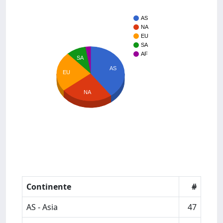
AS
NA
EU
SA
AF
SA
AS
EU
NA
Continente
#
AS - Asia
47