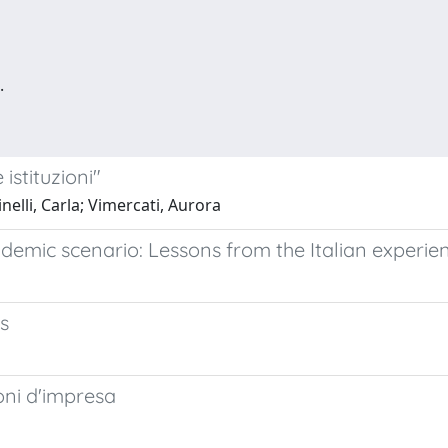
.
 istituzioni"
elli, Carla; Vimercati, Aurora
emic scenario: Lessons from the Italian experie
s
ioni d'impresa