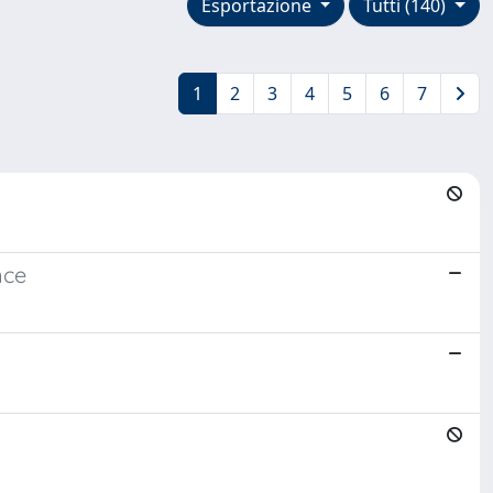
Esportazione
Tutti (140)
1
2
3
4
5
6
7
nce