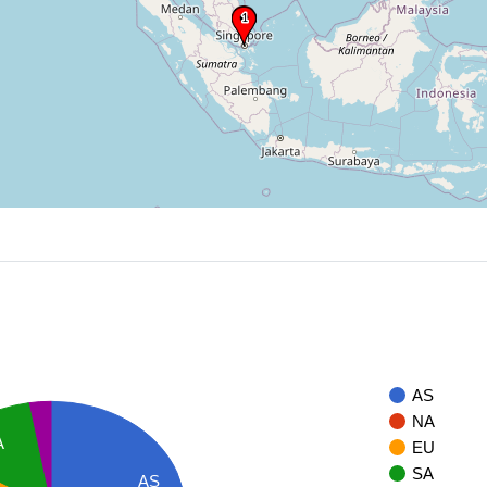
AS
NA
A
EU
SA
AS