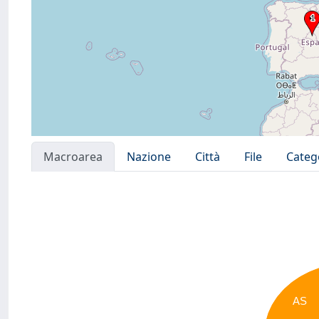
Macroarea
Nazione
Città
File
Categ
AS