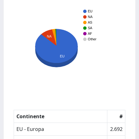
EU
NA
AS
SA
AF
NA
Other
EU
Continente
#
EU - Europa
2.692