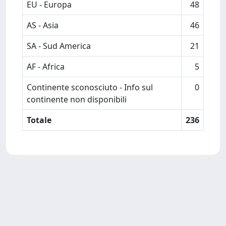
EU - Europa
48
AS - Asia
46
SA - Sud America
21
AF - Africa
5
Continente sconosciuto - Info sul
0
continente non disponibili
Totale
236
Powered by
IRIS
-
about IRIS
-
Utilizzo dei cookie
Copyright © 2026