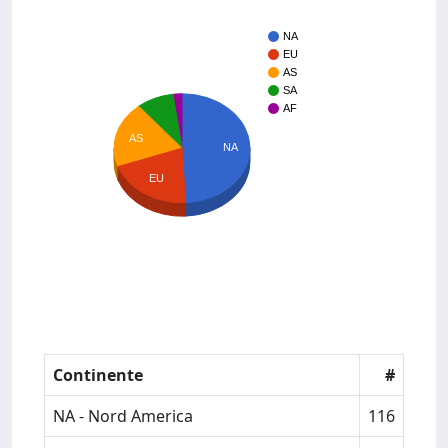
NA
EU
AS
SA
AF
AS
NA
EU
Continente
#
NA - Nord America
116