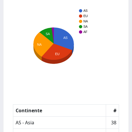
AS
EU
NA
SA
AF
SA
AS
NA
EU
Continente
#
AS - Asia
38