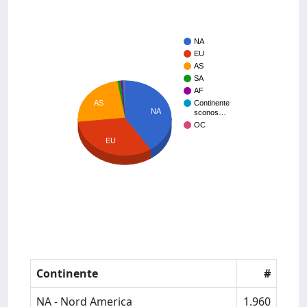
NA
EU
AS
SA
AF
Continente
AS
NA
sconos…
OC
EU
Continente
#
NA - Nord America
1.960