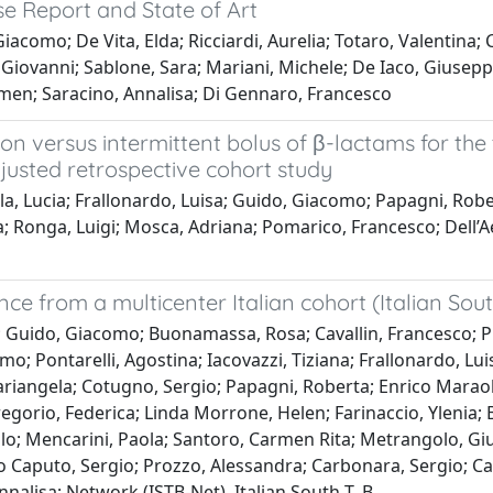
ase Report and State of Art
iacomo; De Vita, Elda; Ricciardi, Aurelia; Totaro, Valentina
Giovanni; Sablone, Sara; Mariani, Michele; De Iaco, Giusepp
armen; Saracino, Annalisa; Di Gennaro, Francesco
on versus intermittent bolus of β-lactams for th
justed retrospective cohort study
lla, Lucia; Frallonardo, Luisa; Guido, Giacomo; Papagni, Rob
; Ronga, Luigi; Mosca, Adriana; Pomarico, Francesco; Dell’Ae
ence from a multicenter Italian cohort (Italian So
; Guido, Giacomo; Buonamassa, Rosa; Cavallin, Francesco; P
 Pontarelli, Agostina; Iacovazzi, Tiziana; Frallonardo, Luis
ariangela; Cotugno, Sergio; Papagni, Roberta; Enrico Maraolo
egorio, Federica; Linda Morrone, Helen; Farinaccio, Ylenia; Br
lo; Mencarini, Paola; Santoro, Carmen Rita; Metrangolo, Gi
Lo Caputo, Sergio; Prozzo, Alessandra; Carbonara, Sergio; Cas
nnalisa; Network (ISTB-Net), Italian South T. B.