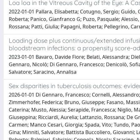
Loa loa in the Vitreous Cavity of the Eye: A C
2022-01-01 Pallara, Elisabetta; Cotugno, Sergio; Guido, G
Roberta; Panico, Gianfranco G; Puzo, Pasquale; Alessio, 
Rossana; Patti, Giulia; Papagni, Roberta; Pellegrino, C
Loading dose plus continuous/extended infusi
bloodstream infections: a propensity score-ad
2023-01-01 Bavaro, Davide Fiore; Belati, Alessandra; Die
Gennaro, Nicolò; Di Gennaro, Francesco; Denicolò, Sofia
Salvatore; Saracino, Annalisa
Sex disparities in tuberculosis outcomes: evid
2026-01-01 Di Gennaro, Francesco; Cornelli, Alessandro
Zimmerhofer, Federica; Bruno, Giuseppe; Fasano, Massimo;
Caterina; Musto, Alessia; Serapide, Francesca; Niglio, M
Giuseppina; Ricciardi, Aurelia; Lattanzio, Rossana; De Gr
Carmen; Manco Cesari, Giorgia; Spada, Vito; Tundo, Pao
Gina; Minniti, Salvatore; Battista Buccoliero, Giovanni; 
Roberto; Palmieri, Fabrizio; Coppola, Nicola; Saracino, A