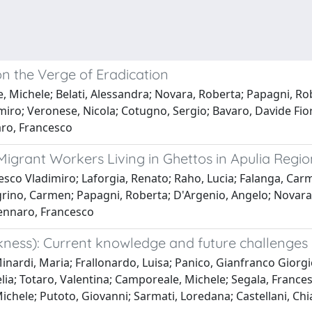
n the Verge of Eradication
, Michele; Belati, Alessandra; Novara, Roberta; Papagni, Rob
imiro; Veronese, Nicola; Cotugno, Sergio; Bavaro, Davide Fior
aro, Francesco
grant Workers Living in Ghettos in Apulia Region,
cesco Vladimiro; Laforgia, Renato; Raho, Lucia; Falanga, Car
egrino, Carmen; Papagni, Roberta; D'Argenio, Angelo; Novara,
Gennaro, Francesco
kness): Current knowledge and future challenges
ardi, Maria; Frallonardo, Luisa; Panico, Gianfranco Giorgio;
ia; Totaro, Valentina; Camporeale, Michele; Segala, Francesc
ichele; Putoto, Giovanni; Sarmati, Loredana; Castellani, Chi