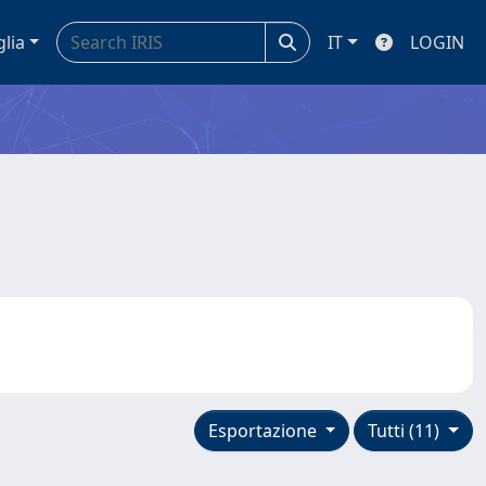
glia
IT
LOGIN
Esportazione
Tutti (11)