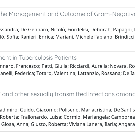
in the Management and Outcome of Gram-Negative 
Alessandra; De Gennaro, Nicolò; Fiordelisi, Deborah; Papagni,
, Sofia; Ranieri, Enrica; Mariani, Michele Fabiano; Brindic
ent in Tuberculosis Patients
naro, Francesco; Patti, Giulia; Ricciardi, Aurelia; Novara,
anelli, Federica; Totaro, Valentina; Lattanzio, Rossana; De Ia
 and other sexually transmitted infections among 
dimiro; Guido, Giacomo; Poliseno, Mariacristina; De Santis,
 Roberta; Frallonardo, Luisa; Cormio, Mariangela; Camporeale
e Giosa, Anna; Giusto, Roberta; Viviana Lanera, Ilaria; Anga