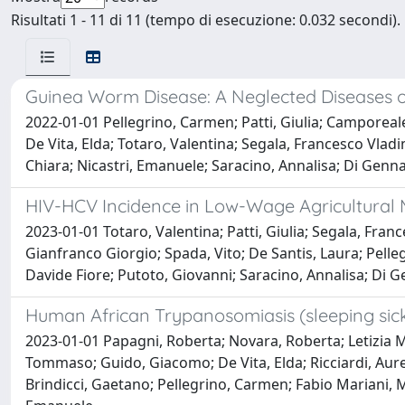
Risultati 1 - 11 di 11 (tempo di esecuzione: 0.032 secondi).
Guinea Worm Disease: A Neglected Diseases o
2022-01-01 Pellegrino, Carmen; Patti, Giulia; Camporeale
De Vita, Elda; Totaro, Valentina; Segala, Francesco Vlad
Chiara; Nicastri, Emanuele; Saracino, Annalisa; Di Genn
HIV-HCV Incidence in Low-Wage Agricultural Mi
2023-01-01 Totaro, Valentina; Patti, Giulia; Segala, Fran
Gianfranco Giorgio; Spada, Vito; De Santis, Laura; Pell
Davide Fiore; Putoto, Giovanni; Saracino, Annalisa; Di 
Human African Trypanosomiasis (sleeping sic
2023-01-01 Papagni, Roberta; Novara, Roberta; Letizia Min
Tommaso; Guido, Giacomo; De Vita, Elda; Ricciardi, Aurel
Brindicci, Gaetano; Pellegrino, Carmen; Fabio Mariani, M