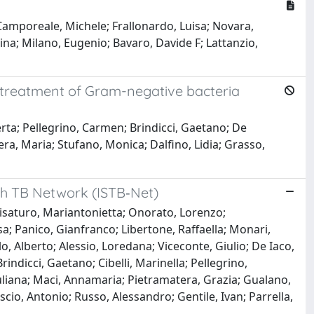
; Camporeale, Michele; Frallonardo, Luisa; Novara,
ina; Milano, Eugenio; Bavaro, Davide F; Lattanzio,
e treatment of Gram-negative bacteria
erta; Pellegrino, Carmen; Brindicci, Gaetano; De
ra, Maria; Stufano, Monica; Dalfino, Lidia; Grasso,
uth TB Network (ISTB‐Net)
isaturo, Mariantonietta; Onorato, Lorenzo;
a; Panico, Gianfranco; Libertone, Raffaella; Monari,
, Alberto; Alessio, Loredana; Viceconte, Giulio; De Iaco,
indicci, Gaetano; Cibelli, Marinella; Pellegrino,
uliana; Maci, Annamaria; Pietramatera, Grazia; Gualano,
cio, Antonio; Russo, Alessandro; Gentile, Ivan; Parrella,