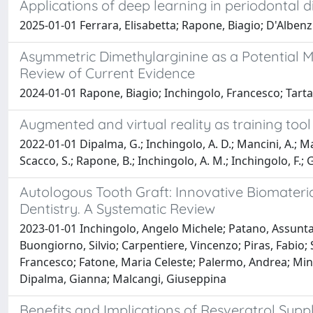
Applications of deep learning in periodontal 
2025-01-01 Ferrara, Elisabetta; Rapone, Biagio; D'Alben
Asymmetric Dimethylarginine as a Potential M
Review of Current Evidence
2024-01-01 Rapone, Biagio; Inchingolo, Francesco; Tartag
Augmented and virtual reality as training tool
2022-01-01 Dipalma, G.; Inchingolo, A. D.; Mancini, A.; Magg
Scacco, S.; Rapone, B.; Inchingolo, A. M.; Inchingolo, F.; 
Autologous Tooth Graft: Innovative Biomateri
Dentistry. A Systematic Review
2023-01-01 Inchingolo, Angelo Michele; Patano, Assunta; 
Buongiorno, Silvio; Carpentiere, Vincenzo; Piras, Fabio; 
Francesco; Fatone, Maria Celeste; Palermo, Andrea; Minet
Dipalma, Gianna; Malcangi, Giuseppina
Benefits and Implications of Resveratrol Supp