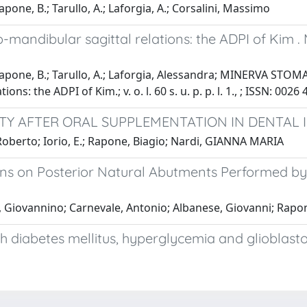
apone, B.; Tarullo, A.; Laforgia, A.; Corsalini, Massimo
lo-mandibular sagittal relations: the ADPI of Ki
apone, B.; Tarullo, A.; Laforgia, Alessandra; MINERVA STOMATOL
ns: the ADPI of Kim.; v. o. l. 60 s. u. p. p. l. 1., ; ISSN: 0026 
ITY AFTER ORAL SUPPLEMENTATION IN DENTAL
oberto; Iorio, E.; Rapone, Biagio; Nardi, GIANNA MARIA
wns on Posterior Natural Abutments Performed by 
, Giovannino; Carnevale, Antonio; Albanese, Giovanni; Rapon
with diabetes mellitus, hyperglycemia and glioblas