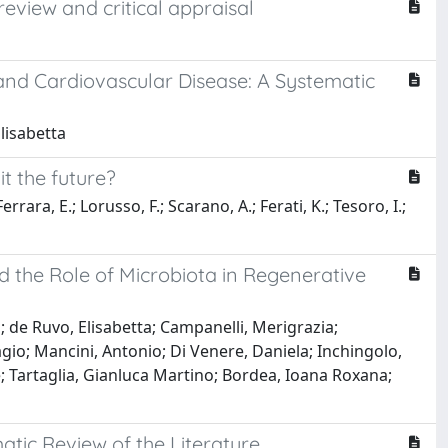
eview and critical appraisal
 and Cardiovascular Disease: A Systematic
lisabetta
t the future?
ara, E.; Lorusso, F.; Scarano, A.; Ferati, K.; Tesoro, I.;
 the Role of Microbiota in Regenerative
; de Ruvo, Elisabetta; Campanelli, Merigrazia;
agio; Mancini, Antonio; Di Venere, Daniela; Inchingolo,
e; Tartaglia, Gianluca Martino; Bordea, Ioana Roxana;
tic Review of the Literature