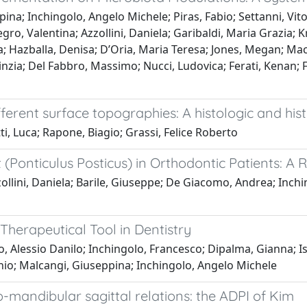
na; Inchingolo, Angelo Michele; Piras, Fabio; Settanni, Vito; 
o, Valentina; Azzollini, Daniela; Garibaldi, Maria Grazia; Kr
; Hazballa, Denisa; D’Oria, Maria Teresa; Jones, Megan; Mac
inzia; Del Fabbro, Massimo; Nucci, Ludovica; Ferati, Kenan; F
ferent surface topographies: A histologic and hist
i, Luca; Rapone, Biagio; Grassi, Felice Roberto
t (Ponticulus Posticus) in Orthodontic Patients: A 
ollini, Daniela; Barile, Giuseppe; De Giacomo, Andrea; Inchi
Therapeutical Tool in Dentistry
o, Alessio Danilo; Inchingolo, Francesco; Dipalma, Gianna; I
onio; Malcangi, Giuseppina; Inchingolo, Angelo Michele
o-mandibular sagittal relations: the ADPI of Kim