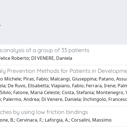
.
s:analysis of a group of 33 patients
Felice Roberto; DI VENERE, Daniela
aly Prevention Methods for Patients in Developm
o Michele; Piras, Fabio; Malcangi, Giuseppina; Patano, Assun
la; De Ruvo, Elisabetta; Viapiano, Fabio; Ferrara, Irene; Pal
ilvio; Fatone, Maria Celeste; Costa, Stefania; Montenegro, V
e; Palermo, Andrea; Di Venere, Daniela; Inchingolo, Frances
ches by using low friction bindings
one, B.; Cervinara, F.; Laforgia, A.; Corsalini, Massimo