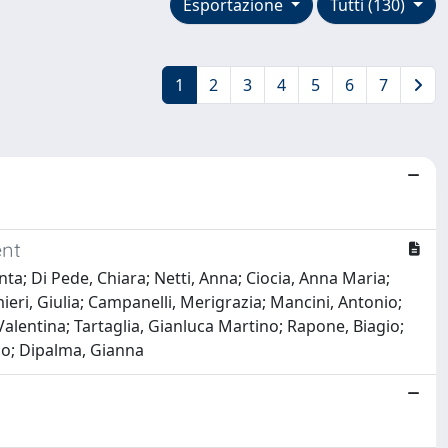
Esportazione
Tutti (130)
1
2
3
4
5
6
7
ent
ta; Di Pede, Chiara; Netti, Anna; Ciocia, Anna Maria;
mieri, Giulia; Campanelli, Merigrazia; Mancini, Antonio;
alentina; Tartaglia, Gianluca Martino; Rapone, Biagio;
co; Dipalma, Gianna