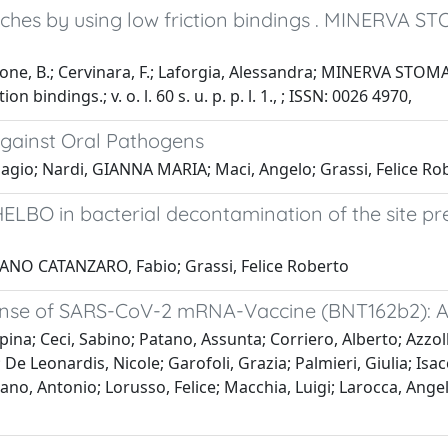
rches by using low friction bindings . MINERVA S
one, B.; Cervinara, F.; Laforgia, Alessandra; MINERVA STOMATOLO
bindings.; v. o. l. 60 s. u. p. p. l. 1., ; ISSN: 0026 4970,
against Oral Pathogens
Biagio; Nardi, GIANNA MARIA; Maci, Angelo; Grassi, Felice Ro
LBO in bacterial decontamination of the site pre
ANO CATANZARO, Fabio; Grassi, Felice Roberto
ponse of SARS-CoV-2 mRNA-Vaccine (BNT162b2): A
na; Ceci, Sabino; Patano, Assunta; Corriero, Alberto; Azzollin
; De Leonardis, Nicole; Garofoli, Grazia; Palmieri, Giulia; Is
o, Antonio; Lorusso, Felice; Macchia, Luigi; Larocca, Angela 