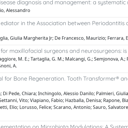
disease diagnosis and management: a systematic r
zio, Alessandro
ediator in the Association between Periodontitis
lia, Giulia Margherita Jr; De Francesco, Maurizio; Ferrara, E
 for maxillofacial surgeons and neurosurgeons: is i
iore, M. E.; Tartaglia, G. M.; Malcangi, G.; Semjonova, A.; Ferr
Gnoni, A.
al for Bone Regeneration. Tooth Transformer® and
Di Pede, Chiara; Inchingolo, Alessio Danilo; Palmieri, Giulia
Settanni, Vito; Viapiano, Fabio; Hazballa, Denisa; Rapone, Bi
ti, Elio; Lorusso, Felice; Scarano, Antonio; Sauro, Salvator
lementation on Microbiota Modulations: A Systema