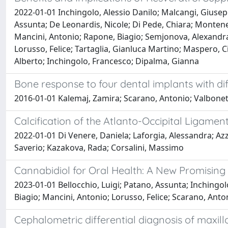
2022-01-01 Inchingolo, Alessio Danilo; Malcangi, Giuseppi
Assunta; De Leonardis, Nicole; Di Pede, Chiara; Montenegr
Mancini, Antonio; Rapone, Biagio; Semjonova, Alexandra
Lorusso, Felice; Tartaglia, Gianluca Martino; Maspero, C
Alberto; Inchingolo, Francesco; Dipalma, Gianna
Bone response to four dental implants with dif
2016-01-01 Kalemaj, Zamira; Scarano, Antonio; Valbonett
Calcification of the Atlanto-Occipital Ligamen
2022-01-01 Di Venere, Daniela; Laforgia, Alessandra; Azz
Saverio; Kazakova, Rada; Corsalini, Massimo
Cannabidiol for Oral Health: A New Promising 
2023-01-01 Bellocchio, Luigi; Patano, Assunta; Inchingol
Biagio; Mancini, Antonio; Lorusso, Felice; Scarano, Ant
Cephalometric differential diagnosis of maxill