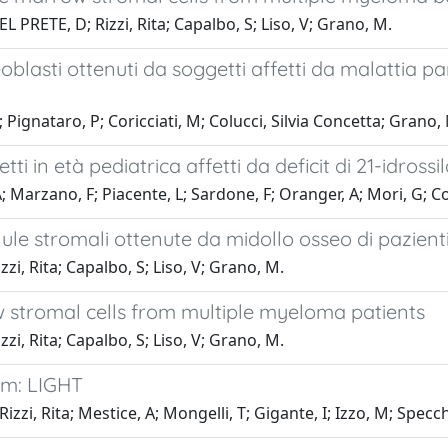
EL PRETE, D; Rizzi, Rita; Capalbo, S; Liso, V; Grano, M.
blasti ottenuti da soggetti affetti da malattia pa
 Pignataro, P; Coricciati, M; Colucci, Silvia Concetta; Grano,
 in età pediatrica affetti da deficit di 21-idrossi
; Marzano, F; Piacente, L; Sardone, F; Oranger, A; Mori, G; Co
lule stromali ottenute da midollo osseo di pazient
zzi, Rita; Capalbo, S; Liso, V; Grano, M.
 stromal cells from multiple myeloma patients
zzi, Rita; Capalbo, S; Liso, V; Grano, M.
em: LIGHT
zzi, Rita; Mestice, A; Mongelli, T; Gigante, I; Izzo, M; Specch