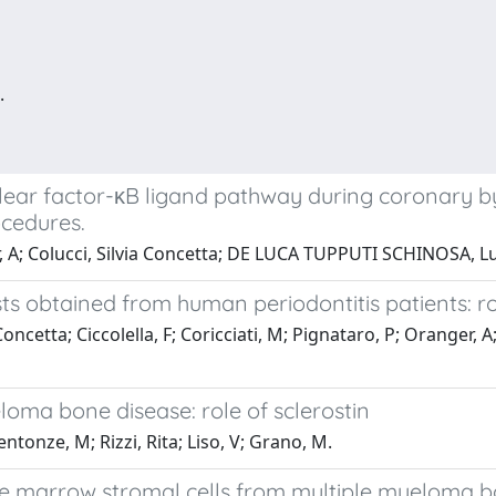
.
nuclear factor-κB ligand pathway during coronary
cedures.
, A; Colucci, Silvia Concetta; DE LUCA TUPPUTI SCHINOSA, Lu
asts obtained from human periodontitis patients: r
ncetta; Ciccolella, F; Coricciati, M; Pignataro, P; Oranger, A;
loma bone disease: role of sclerostin
entonze, M; Rizzi, Rita; Liso, V; Grano, M.
one marrow stromal cells from multiple myeloma b