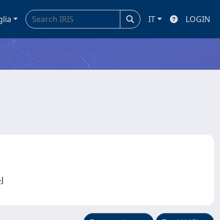
glia
IT
LOGIN
-J