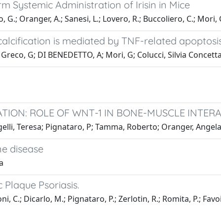
m Systemic Administration of Irisin in Mice
, G.; Oranger, A.; Sanesi, L.; Lovero, R.; Buccoliero, C.; Mori, 
d calcification is mediated by TNF-related apoptos
 Greco, G; DI BENEDETTO, A; Mori, G; Colucci, Silvia Concett
ION: ROLE OF WNT-1 IN BONE-MUSCLE INTERA
elli, Teresa; Pignataro, P; Tamma, Roberto; Oranger, Angela;
ne disease
a
c Plaque Psoriasis.
, C.; Dicarlo, M.; Pignataro, P.; Zerlotin, R.; Romita, P.; Favoi