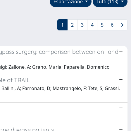
Esportazione
Tutti (113)
1
2
3
4
5
6
 bypass surgery: comparison between on- and
igi; Zallone, A; Grano, Maria; Paparella, Domenico
ole of TRAIL
 Ballini, A; Farronato, D; Mastrangelo, F; Tete, S; Grassi,
one disease patients