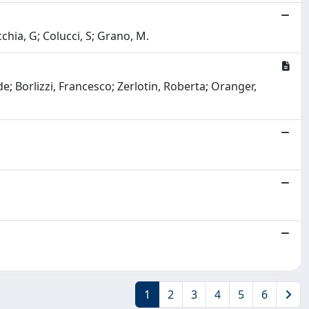
ecchia, G; Colucci, S; Grano, M.
de; Borlizzi, Francesco; Zerlotin, Roberta; Oranger,
1
2
3
4
5
6