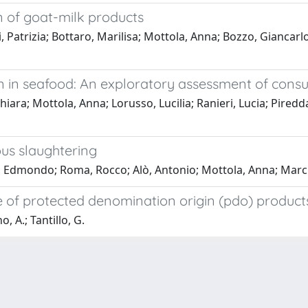
n of goat-milk products
 Patrizia; Bottaro, Marilisa; Mottola, Anna; Bozzo, Giancarl
on in seafood: An exploratory assessment of cons
ara; Mottola, Anna; Lorusso, Lucilia; Ranieri, Lucia; Piredd
ous slaughtering
, Edmondo; Roma, Rocco; Alò, Antonio; Mottola, Anna; Marche
e of protected denomination origin (pdo) product
, A.; Tantillo, G.