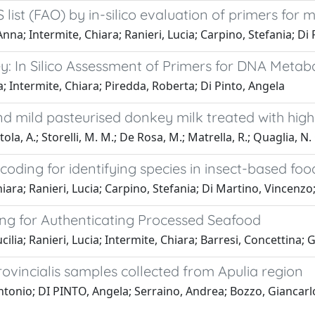
 list (FAO) by in-silico evaluation of primers for
nna; Intermite, Chiara; Ranieri, Lucia; Carpino, Stefania; Di
ey: In Silico Assessment of Primers for DNA Meta
a; Intermite, Chiara; Piredda, Roberta; Di Pinto, Angela
and mild pasteurised donkey milk treated with hig
a, A.; Storelli, M. M.; De Rosa, M.; Matrella, R.; Quaglia, N. 
ding for identifying species in insect-based foo
iara; Ranieri, Lucia; Carpino, Stefania; Di Martino, Vincenzo
g for Authenticating Processed Seafood
lia; Ranieri, Lucia; Intermite, Chiara; Barresi, Concettina; G
rovincialis samples collected from Apulia region
ntonio; DI PINTO, Angela; Serraino, Andrea; Bozzo, Giancarlo