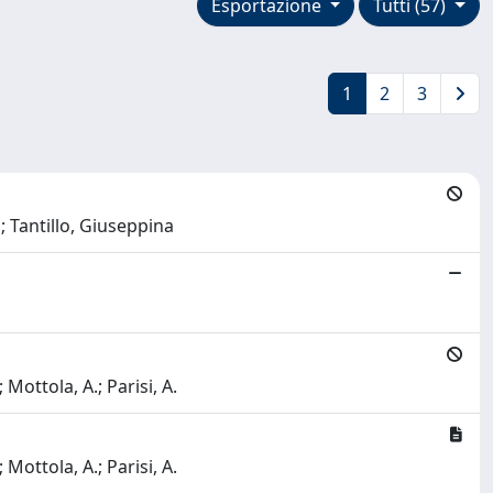
Esportazione
Tutti (57)
1
2
3
 Tantillo, Giuseppina
 Mottola, A.; Parisi, A.
 Mottola, A.; Parisi, A.