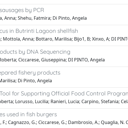
n sausages by PCR
la, Anna; Shehu, Fatmira; Di Pinto, Angela
s in Butrinti Lagoon shellfish
; Mottola, Anna; Bottaro, Marilisa; Bijo1, B; Xinxo, A; DI PIN
Products by DNA Sequencing
 Roberta; Ciccarese, Giuseppina; DI PINTO, Angela
repared fishery products
arilisa; Di Pinto, Angela
ool for Supporting Official Food Control Progra
erta; Lorusso, Lucilia; Ranieri, Lucia; Carpino, Stefania; Ce
s used in fish burgers
, F.; Cagnazzo, G.; Ciccarese, G.; Dambrosio, A.; Quaglia, N. C.