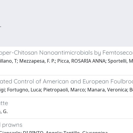
.
opper-Chitosan Nanoantimicrobials by Femtosecon
illano, T; Mezzapesa, F. P.; Picca, ROSARIA ANNA; Sportelli, M
rated Control of American and European Foulbrood
uigi; Fortugno, Luca; Pietropaoli, Marco; Manara, Veronica; 
atte
, G.
nd prawns