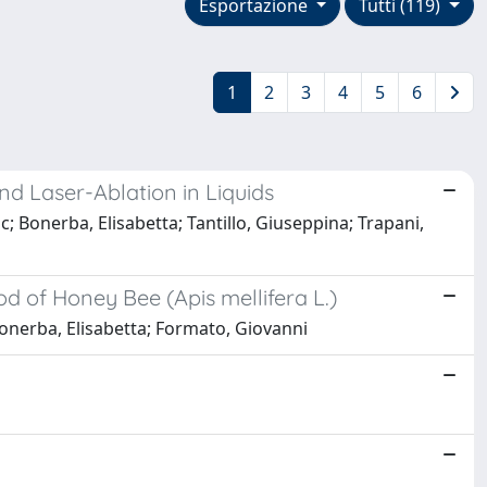
Esportazione
Tutti (119)
1
2
3
4
5
6
d Laser-Ablation in Liquids
c; Bonerba, Elisabetta; Tantillo, Giuseppina; Trapani,
 of Honey Bee (Apis mellifera L.)
Bonerba, Elisabetta; Formato, Giovanni