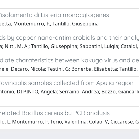
l'isolamento di Listeria monocytogenes
betta; Montemurro, F.; Tantillo, Giuseppina
s by copper nano-antimicrobials and their analyt
; Nitti, M. A.; Tantillo, Giuseppina; Sabbatini, Luigia; Catald
ediate charateristics between kakugo virus and d
ele; Decaro, Nicola; Testini, G; Bonerba, Elisabetta; Tantill
rovincialis samples collected from Apulia region
ntonio; DI PINTO, Angela; Serraino, Andrea; Bozzo, Giancarlo
related Bacillus cereus by PCR analysis
o, L; Montemurro, F; Terio, Valentina; Colao, V; Ciccarese, G