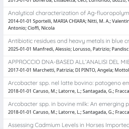
2013-01-01 Bonerba, Elisabetta; Ceci, Edmondo; Bozzo, G
Analytical characterization of Ag-fluoropoly
2014-01-01 Sportelli, MARIA CHIARA; Nitti, M. A.; Valentin
Antonio; Cioffi, Nicola
Antibiotic residues and heavy metals in blue c
2025-01-01 Manfredi, Alessio; Lorusso, Patrizio; Pandis
APPROCCIO DNA-BASED ALL’ANALISI DEL MI
2017-01-01 Marchetti, Patrizia; DI PINTO, Angela; Motto
Arcobacter spp. nel latte bovino: patogeno em
2018-01-01 Caruso, M.; Latorre, L.; Santagada, G.; Fraccalvi
Arcobacter spp. in bovine milk: An emerging p
2018-01-01 Caruso, M.; Latorre, L.; Santagada, G.; Fraccalvi
Assessing Cadmium Levels in Horses Imported