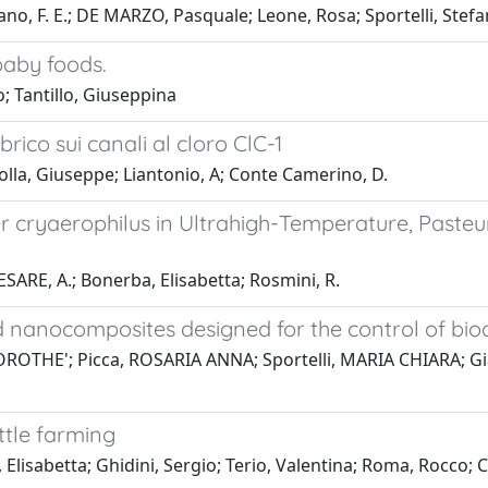
ano, F. E.; DE MARZO, Pasquale; Leone, Rosa; Sportelli, Stefa
baby foods.
; Tantillo, Giuseppina
ibrico sui canali al cloro ClC-1
iolla, Giuseppe; Liantonio, A; Conte Camerino, D.
r cryaerophilus in Ultrahigh-Temperature, Pasteu
CESARE, A.; Bonerba, Elisabetta; Rosmini, R.
nanocomposites designed for the control of biod
OROTHE'; Picca, ROSARIA ANNA; Sportelli, MARIA CHIARA; Gi
ttle farming
lisabetta; Ghidini, Sergio; Terio, Valentina; Roma, Rocco; 