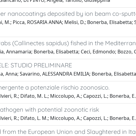
iancarlo; DI PINTO, Angela; Tantillo, Giuseppina
mer nanocoatings deposited by ion beam co-sputt
i, M.; Picca, ROSARIA ANNA; Melisi, D.; Bonerba, Elisabetta; S
rabs (Callinectes sapidus) fished in the Mediterra
cia, Annamaria; Bonerba, Elisabetta; Ceci, Edmondo; Bozzo, G
ELE: STUDIO PRELIMINARE
la, Anna; Savarino, ALESSANDRA EMILIA; Bonerba, Elisabetta;
ergente a potenziale rischio zoonosico.
eri, R.; Difato, M. L.; Miccolupo, A.; Capozzi, L.; Bonerba, E.;
athogen with potential zoonotic risk
eri, R.; Difato, L. M.; Miccolupo, A.; Capozzi, L.; Bonerba, E.;
 from the European Union and Slaughtered in Ita