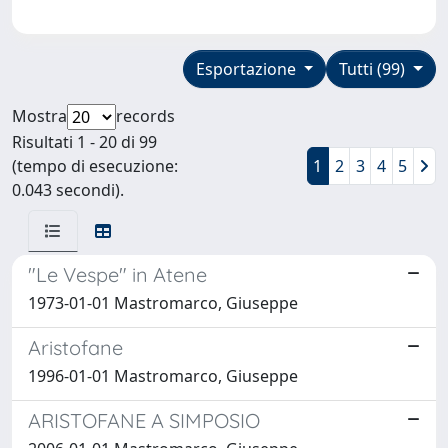
Esportazione
Tutti (99)
Mostra
records
Risultati 1 - 20 di 99
(tempo di esecuzione:
1
2
3
4
5
0.043 secondi).
"Le Vespe" in Atene
1973-01-01 Mastromarco, Giuseppe
Aristofane
1996-01-01 Mastromarco, Giuseppe
ARISTOFANE A SIMPOSIO