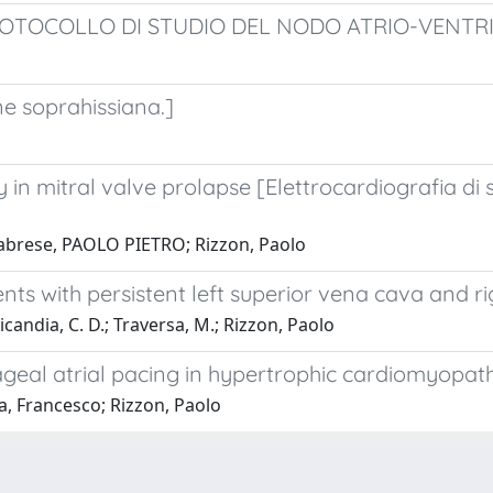
de [PROTOCOLLO DI STUDIO DEL NODO ATRIO-VENT
e soprahissiana.]
in mitral valve prolapse [Elettrocardiografia di s
alabrese, PAOLO PIETRO; Rizzon, Paolo
ents with persistent left superior vena cava and r
Dicandia, C. D.; Traversa, M.; Rizzon, Paolo
hageal atrial pacing in hypertrophic cardiomyopat
ra, Francesco; Rizzon, Paolo