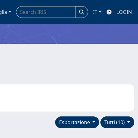
glia
IT
LOGIN
Esportazione
Tutti (10)