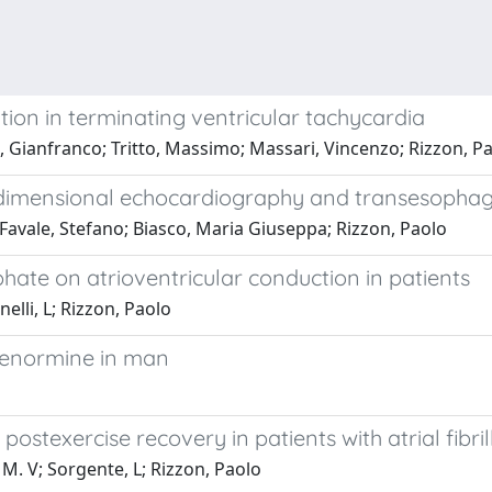
ation in terminating ventricular tachycardia
 Gianfranco; Tritto, Massimo; Massari, Vincenzo; Rizzon, P
-dimensional echocardiography and transesophage
; Favale, Stefano; Biasco, Maria Giuseppa; Rizzon, Paolo
hate on atrioventricular conduction in patients
elli, L; Rizzon, Paolo
 Tenormine in man
 postexercise recovery in patients with atrial fi
 M. V; Sorgente, L; Rizzon, Paolo