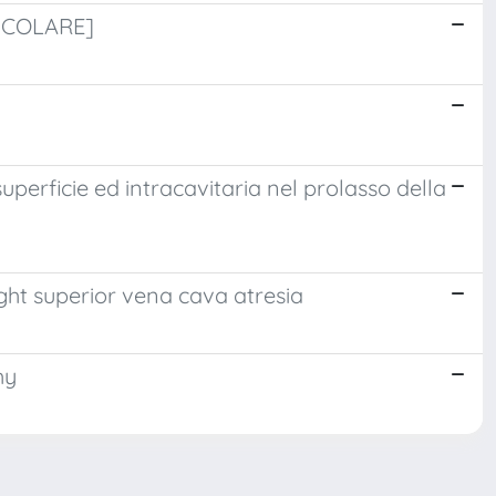
RICOLARE]
uperficie ed intracavitaria nel prolasso della
ight superior vena cava atresia
hy