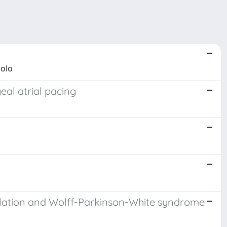
aolo
al atrial pacing
brillation and Wolff-Parkinson-White syndrome