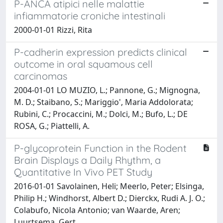
P-ANCA atipici nelle malattie
infiammatorie croniche intestinali
2000-01-01 Rizzi, Rita
P-cadherin expression predicts clinical
outcome in oral squamous cell
carcinomas
2004-01-01 LO MUZIO, L.; Pannone, G.; Mignogna,
M. D.; Staibano, S.; Mariggio', Maria Addolorata;
Rubini, C.; Procaccini, M.; Dolci, M.; Bufo, L.; DE
ROSA, G.; Piattelli, A.
P-glycoprotein Function in the Rodent
Brain Displays a Daily Rhythm, a
Quantitative In Vivo PET Study
2016-01-01 Savolainen, Heli; Meerlo, Peter; Elsinga,
Philip H.; Windhorst, Albert D.; Dierckx, Rudi A. J. O.;
Colabufo, Nicola Antonio; van Waarde, Aren;
Luurtsema, Gert