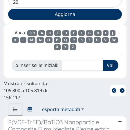
Vai a:
0-9
A
B
C
D
E
F
G
H
I
J
K
L
M
N
O
P
Q
R
S
T
U
V
W
X
Y
Z
o inserisci le iniziali:
Mostrati risultati da
105.800 a 105.819 di
156.117
esporta metadati
P(VDF-TrFE)/BaTiO3 Nanoparticle
Composite Films Mediate Piezoelectric