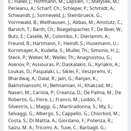
E.; Haller, J.; Hoffmann, M.; Lapsien, T.; Matysek, M.;
Perieanu, A.; Scharf, Ch.; Schleper, P.; Schmidt, A.;
Schwandt, J.; Sonneveld, J.; Steinbrueck, G.;
Vormwald, B.; Wellhausen, J.; Abbas, M.; Amstutz, C.;
Barvich, T.; Barth, Ch.; Boegelspacher, F.; De Boer, W.;
Butz, E.; Caselle, M.; Colombo, F.; Dierlamm, A.;
Freund, B.; Hartmann, F.; Heindl, S.; Husemann, U.;
Kornmayer, A.; Kudella, S.; Muller, Th.; Simonis, H. J.;
Steck, P.; Weber, M.; Weiler, Th.; Anagnostou, G.;
Asenov, P.; Assiouras, P.; Daskalakis, G.; Kyriakis, A.;
Loukas, D.; Paspalaki, L.; Sikler, F.; Veszpremi, V.;
Bhardwaj, A.; Dalal, R.; Jain, G.; Ranjan, K.;
Bakhshiansohl, H.; Behnamian, H.; Khakzad, M.;
Naseri, M.; Cariola, P.; Creanza, D.; De Palma, M.; De
Robertis, G.; Fiore, L.; Franco, M.; Loddo, F.;
Silvestris, L.; Maggi, G.; Martiradonna, S.; My, S.;
Selvaggi, G.; Albergo, S.; Cappello, G.; Chiorboli, M.;
Costa, S.; Di Mattia, A.; Giordano, F.; Potenza, R.;
Saizu, M. A.; Tricomi, A.; Tuve, C.; Barbagli, G.;