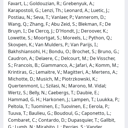
Favart, L.; Goldouzian, R.; Grebenyuk, A.;
Karapostoli, G.; Lenzi, Th.; Leonard, A.; Luetic, J.;
Postiau, N.; Seva, T.; Vanlaer, P.; Vannerom, D.;
Wang, Q.; Zhang, F.; Abu Zeid, S.; Blekman, F.; De
Bruyn, I.; De Clercq, J.; D'Hondt, J.; Deroover, K.;
Lowette, S.; Moortgat, S.; Moreels, L.; Python, Q.;
Skovpen, K.; Van Mulders, P.; Van Parijs, I.;
Bakhshiansohi, H.; Bondu, O.; Brochet, S.; Bruno, G.;
Caudron, A.; Delaere, C.; Delcourt, M.; De Visscher,
S.; Francois, B.; Giammanco, A.; Jafari, A.; Komm, M.;
Krintiras, G.; Lemaitre, V.; Magitteri, A.; Mertens, A.;
Michotte, D.; Musich, M.; Piotrzkowski, K.;
Quertenmont, L.; Szilasi, N.; Marono, M. Vidal;
Wertz, S.; Belly, N.; Caebergs, T.; Daubie, E.;
Hammad, G. H.; Harkonen, J.; Lampen, T.; Luukka, P.;
Peltola, T.; Tuominen, E.; Tuovinen, E.; Eerola, P.;
Tuuva, T.; Baulieu, G.; Boudoul, G.; Caponetto, L.;
Combaret, C.; Contardo, D.; Dupasquier, T.; Gallbit,
G.; Lumb, N.; Mirabito, L.; Perries, S.; Vander