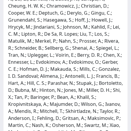
Cheung, H. W. K.; Chramowicz, J.; Christian, D.;
Cooper, W. E.; Deptuch, G.; Derylo, G.; Gingu, C.;
Grunendahl, S.; Hasegawa, S.; Hoff, J.; Howell, J.;
Hrycyk, M.; Jindariani, S.; Johnson, M.; Kahlid, F.; Lei,
C. M.; Lipton, R.; De Sa, R. Lopes; Liu, T.; Los, S.;
Matulik, M.; Merkel, P.; Nahn, S.; Prosser, A.; Rivera,
R.; Schneider, B.; Sellberg, G.; Shenai, A.; Spiegel, L.;
Tran, N.; Uplegger, L.; Voirin, E.; Berry, D. R.; Chen, X.;
Ennesser, L.; Evdokimov, A.; Evdokimov, O.; Gerber,
C. E.; Hofman, D. J.; Makauda, S.; Mills, C.; Gonzalez,
I. D. Sandoval; Alimena, J.; Antonelli, L. J.; Francis, B.;
Hart, A.; Hill, C. S.; Parashar, N.; Stupak, J.; Bortoletto,
D.; Bubna, M.; Hinton, N.; Jones, M.; Miller, D. H.; Shi,
X.; Tan, P.; Baringer, P.; Bean, A.; Khalil, S.;
Kropivnitskaya, A.; Majumder, D.; Wilson, G.; Ivanov,
A.; Mendis, R.; Mitchell, T.; Skhirtladze, N.; Taylor, R.;
Anderson, I.; Fehling, D.; Gritsan, A.; Maksimovic, P.;
Martin, C.; Nash, K.; Osherson, M.; Swartz, M.; Xiao,