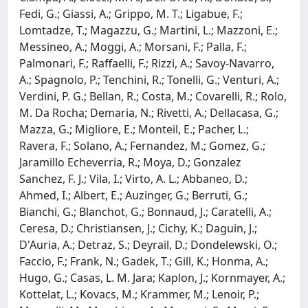
Fedi, G.; Giassi, A.; Grippo, M. T.; Ligabue, F.;
Lomtadze, T.; Magazzu, G.; Martini, L.; Mazzoni, E.;
Messineo, A.; Moggi, A.; Morsani, F.; Palla, F.;
Palmonari, F.; Raffaelli, F.; Rizzi, A.; Savoy-Navarro,
A.; Spagnolo, P.; Tenchini, R.; Tonelli, G.; Venturi, A.;
Verdini, P. G.; Bellan, R.; Costa, M.; Covarelli, R.; Rolo,
M. Da Rocha; Demaria, N.; Rivetti, A.; Dellacasa, G.;
Mazza, G.; Migliore, E.; Monteil, E.; Pacher, L.;
Ravera, F.; Solano, A.; Fernandez, M.; Gomez, G.;
Jaramillo Echeverria, R.; Moya, D.; Gonzalez
Sanchez, F. J.; Vila, I.; Virto, A. L.; Abbaneo, D.;
Ahmed, I.; Albert, E.; Auzinger, G.; Berruti, G.;
Bianchi, G.; Blanchot, G.; Bonnaud, J.; Caratelli, A.;
Ceresa, D.; Christiansen, J.; Cichy, K.; Daguin, J.;
D'Auria, A.; Detraz, S.; Deyrail, D.; Dondelewski, O.;
Faccio, F.; Frank, N.; Gadek, T.; Gill, K.; Honma, A.;
Hugo, G.; Casas, L. M. Jara; Kaplon, J.; Kornmayer, A.;
Kottelat, L.; Kovacs, M.; Krammer, M.; Lenoir, P.;