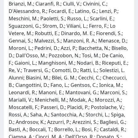
Brianzi, M.; Ciaranfi, R.; Ciulli, V.; Civinini, C.;
D'Alessandro, R.; Focardi, E.; Latino, G.; Lenzi, P.;
Meschini, M.; Paoletti, S.; Russo, L.; Scarlini, E.;
Sguazzoni, G.; Strom, D.; Viliani, L.; Ferro, F.; Lo
Vetere, M.; Robutti, E.; Dinardo, M. E.; Fiorendi, S.;
Gennai, S.; Malvezzi, S.; Manzoni, R. A.; Menasce, D.;
Moroni, L.; Pedrini, D.; Azzi, P.; Bacchetta, N.; Bisello,
D.; Dall'Osso, M.; Pozzobon, N.; Tosi, M.; De Canio,
F.; Gaioni, L.; Manghisoni, M.; Nodari, B.; Riceputi, E.;
Re, V.; Traversi, G.; Comotti, D.; Ratti, L.; Solestizi, L.
Alunni; Biasini, M.; Bilei, G. M.; Cecchi, C.; Checcucci,
B.; Ciangottini, D.; Fano, L.; Gentsos, C.; Ionica, M.;
Leonardi, R.; Manoni, E.; Mantovani, G.; Marconi, S.;
Marialli, V.; Menichelli, M.; Modak, A.; Morozzi, A.;
Moscatelli, F.; Passeri, D.; Placidi, P.; Postolache, V.;
Rossi, A.; Saha, A.; Santocchia, A.; Storchi, L.; Spiga,
D.; Androsov, K.; Azzurri, P.; Arezzini, S.; Bagliesi, G.;
Basti, A.; Boccali, T.; Borrello, L.; Bosi, F.; Castaldi, R.;
Ciampa, A.; Ciocci, M. A.; Dell'Orso, R.; Donato, S.;