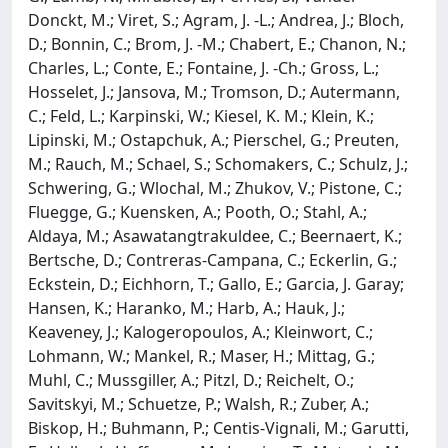
Donckt, M.; Viret, S.; Agram, J. -L.; Andrea, J.; Bloch,
D.; Bonnin, C.; Brom, J. -M.; Chabert, E.; Chanon, N.;
Charles, L.; Conte, E.; Fontaine, J. -Ch.; Gross, L.;
Hosselet, J.; Jansova, M.; Tromson, D.; Autermann,
C.; Feld, L.; Karpinski, W.; Kiesel, K. M.; Klein, K.;
Lipinski, M.; Ostapchuk, A.; Pierschel, G.; Preuten,
M.; Rauch, M.; Schael, S.; Schomakers, C.; Schulz, J.;
Schwering, G.; Wlochal, M.; Zhukov, V.; Pistone, C.;
Fluegge, G.; Kuensken, A.; Pooth, O.; Stahl, A.;
Aldaya, M.; Asawatangtrakuldee, C.; Beernaert, K.;
Bertsche, D.; Contreras-Campana, C.; Eckerlin, G.;
Eckstein, D.; Eichhorn, T.; Gallo, E.; Garcia, J. Garay;
Hansen, K.; Haranko, M.; Harb, A.; Hauk, J.;
Keaveney, J.; Kalogeropoulos, A.; Kleinwort, C.;
Lohmann, W.; Mankel, R.; Maser, H.; Mittag, G.;
Muhl, C.; Mussgiller, A.; Pitzl, D.; Reichelt, O.;
Savitskyi, M.; Schuetze, P.; Walsh, R.; Zuber, A.;
Biskop, H.; Buhmann, P.; Centis-Vignali, M.; Garutti,