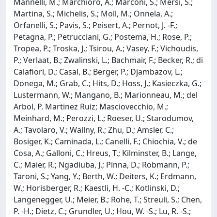
Mannelli, M.; Marchioro, A.; Marconi, S.; Mersi, S.;
Martina, S.; Michelis, S.; Moll, M.; Onnela, A.;
Orfanelli, S.; Pavis, S.; Peisert, A.; Pernot, J. -F.;
Petagna, P.; Petrucciani, G.; Postema, H.; Rose, P.;
Tropea, P.; Troska, J.; Tsirou, A.; Vasey, F.; Vichoudis,
P.; Verlaat, B.; Zwalinski, L.; Bachmair, F.; Becker, R.; di
Calafiori, D.; Casal, B.; Berger, P.; Djambazov, L.;
Donega, M.; Grab, C.; Hits, D.; Hoss, J.; Kasieczka, G.;
Lustermann, W.; Mangano, B.; Marionneau, M.; del
Arbol, P. Martinez Ruiz; Masciovecchio, M.;
Meinhard, M.; Perozzi, L.; Roeser, U.; Starodumov,
A.; Tavolaro, V.; Wallny, R.; Zhu, D.; Amsler, C.;
Bosiger, K.; Caminada, L.; Canelli, F.; Chiochia, V.; de
Cosa, A.; Galloni, C.; Hreus, T.; Kilminster, B.; Lange,
C.; Maier, R.; Ngadiuba, J.; Pinna, D.; Robmann, P.;
Taroni, S.; Yang, Y.; Berth, W.; Deiters, K.; Erdmann,
W.; Horisberger, R.; Kaestli, H. -C.; Kotlinski, D.;
Langenegger, U.; Meier, B.; Rohe, T.; Streuli, S.; Chen,
P. -H.; Dietz, C.; Grundler, U.; Hou, W. -S.; Lu, R. -S.;