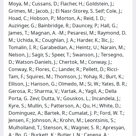
Moya, M.; Cussans, D.; Flacher, H.; Goldstein, J.;
Grimes, M.; Jacob, J.; El Nasr-Storey, S. Seif; Cole, J.;
Hoad, C.; Hobson, P.; Morton, A.; Reid, I. D.;
Auzinger, G.; Bainbridge, R.; Dauncey, P.; Hall, G.;
James, T.; Magnan, A. -M.; Pesaresi, M.; Raymond, D.
M.; Uchida, K.; Coughlan, J. A.; Harder, K.; Ilic, J.;
Tomalin, I. R.; Garabedian, A.; Heintz, U.; Narain, M.;
Nelson, J.; Sagir, S.; Speer, T.; Swanson, J.; Tersegno,
D.; Watson-Daniels, J.; Chertok, M.; Conway, J.;
Conway, R.; Flores, C.; Lander, R.; Pellett, D.; Ricci-
Tam, F.; Squires, M.; Thomson, J.; Yohay, R.; Burt, K.;
Ellison, J.; Hanson, G.; Olmedo, M.; Si, W.; Yates, B. R.;
Gerosa, R.; Sharma, V.; Vartak, A.; Yagil, A.; Della
Porta, G. Zevi; Dutta, V.; Gouskos, L.; Incandela, J.;
Kyre, S.; Mullin, S.; Patterson, A.; Qu, H.; White, D.;
Dominguez, A.; Bartek, R.; Cumalat, J. P.; Ford, W. T.;
Jensen, F.; Johnson, A.; Krohn, M.; Leontsinis, S.;
Mulholland, T.; Stenson, K.; Wagner, S. R.; Apresyan,
A.; Bo, G.; Burkett, K.; Butler, J. N.; Canepa, A.;