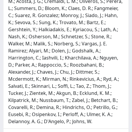
M.; Acosta, J. G.; Cremaldi, L. M.; Oliveros, S.; Perera,
L.; Summers, D.; Bloom, K.; Claes, D. R.; Fangmeier,
C.; Suarez, R. Gonzalez; Monroy, J.; Siado, J.; Hahn,
K.; Sevova, S.; Sung, K.; Trovato, M.; Bartz, E.;
Gershtein, Y.; Halkiadakis, E.; Kyriacou, S.; Lath, A.;
Nash, K.; Osherson, M.; Schnetzer, S.; Stone, R.;
Walker, M.; Malik, S.; Norberg, S.; Vargas, J. E.
Ramirez; Alyari, M.; Dolen, J.; Godshalk, A.;
Harrington, C.; Iashvili, I.; Kharchilava, A.; Nguyen,
D.; Parker, A.; Rappoccio, S.; Roozbahani, B.;
Alexander, J.; Chaves, J.; Chu, J.; Dittmer, S.;
Mcdermott, K.; Mirman, N.; Rinkevicius, A.; Ryd, A.;
Salvati, E.; Skinnari, L.; Soffi, L.; Tao, Z.; Thom, J.;
Tucker, J.; Zientek, M.; Akgun, B.; Ecklund, K. M.;
Kilpatrick, M.; Nussbaum, T.; Zabel, J.; Betchart, B.;
Covarelli, R.; Demina, R.; Hindrichs, O.; Petrillo, G.;
Eusebi, R.; Osipenkov, I.; Perloff, A.; Ulmer, K. A.;
Delannoy, A. G.; D'Angelo, P.; Johns, W.