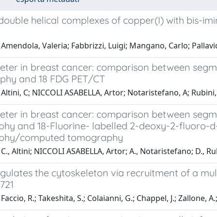
ouble helical complexes of copper(I) with bis-imi
Amendola, Valeria; Fabbrizzi, Luigi; Mangano, Carlo; Pallavi
ter in breast cancer: comparison between seg
phy and 18 FDG PET/CT
Altini, C; NICCOLI ASABELLA, Artor; Notaristefano, A; Rubini, G
ter in breast cancer: comparison between segm
hy and 18-Fluorine- labelled 2-deoxy-2-fluoro-d
phy/computed tomography
C., Altini; NICCOLI ASABELLA, Artor; A., Notaristefano; D., Rub
ulates the cytoskeleton via recruitment of a mul
721
accio, R.; Takeshita, S.; Colaianni, G.; Chappel, J.; Zallone, A.;