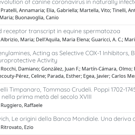
olution of canine coronavirus in naturally infec
ratelli, Annamaria; Elia, Gabriella; Martella, Vito; Tinelli, An
Maria; Buonavoglia, Canio
d receptor transcript in equine spermatozoa
lbrizio, Maria; Dell'Aquila, Maria Elena; Guaricci, A. C.; Marit
nylamines, Acting as Selective COX-1 Inhibitors,
roprotective Activity
 Rocchi, Damiano; González, Juan F.; Martín-Cámara, Olmo; 
couty-Pérez, Celine; Parada, Esther; Egea, Javier; Carlos Me
elli Timpanaro, Tommaso Crudeli. Poppi 1702-1745.
 nella prima metà del secolo XVIII
 Ruggiero, Raffaele
ich, Le origini della Banca Mondiale. Una deriva 
Ritrovato, Ezio