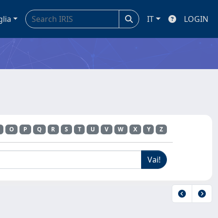
glia
IT
LOGIN
O
P
Q
R
S
T
U
V
W
X
Y
Z