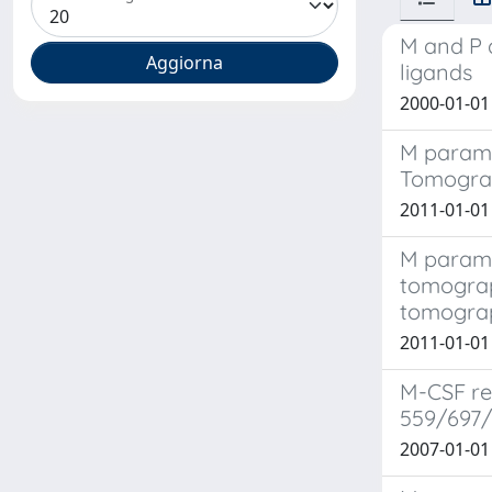
M and P d
ligands
2000-01-01 
M parame
Tomogra
2011-01-01 
M parame
tomograp
tomogra
2011-01-01 
M-CSF reg
559/697/
2007-01-01 F