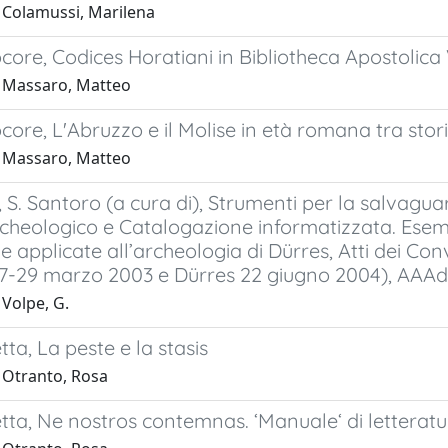
 Colamussi, Marilena
ore, Codices Horatiani in Bibliotheca Apostolica 
 Massaro, Matteo
ore, L'Abruzzo e il Molise in età romana tra storia
 Massaro, Matteo
 S. Santoro (a cura di), Strumenti per la salvagua
rcheologico e Catalogazione informatizzata. Esempi 
e applicate all’archeologia di Dürres, Atti dei Co
7-29 marzo 2003 e Dürres 22 giugno 2004), AAAd L
 Volpe, G.
ta, La peste e la stasis
 Otranto, Rosa
ta, Ne nostros contemnas. ‘Manuale‘ di letteratur