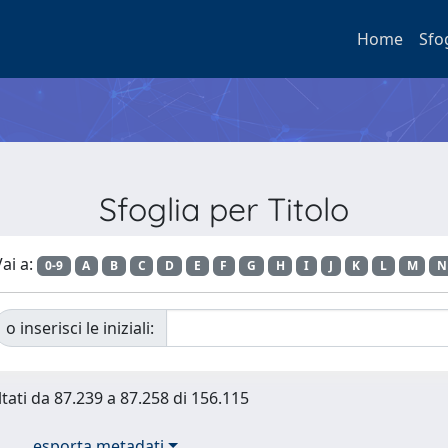
Home
Sfo
Sfoglia per Titolo
ai a:
0-9
A
B
C
D
E
F
G
H
I
J
K
L
M
N
o inserisci le iniziali:
ltati da 87.239 a 87.258 di 156.115
esporta metadati