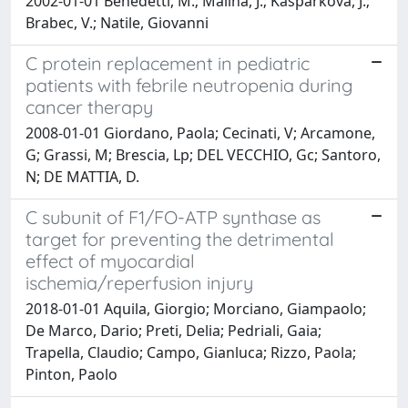
2002-01-01 Benedetti, M.; Malina, J.; Kasparkova, J.;
Brabec, V.; Natile, Giovanni
C protein replacement in pediatric
patients with febrile neutropenia during
cancer therapy
2008-01-01 Giordano, Paola; Cecinati, V; Arcamone,
G; Grassi, M; Brescia, Lp; DEL VECCHIO, Gc; Santoro,
N; DE MATTIA, D.
C subunit of F1/FO-ATP synthase as
target for preventing the detrimental
effect of myocardial
ischemia/reperfusion injury
2018-01-01 Aquila, Giorgio; Morciano, Giampaolo;
De Marco, Dario; Preti, Delia; Pedriali, Gaia;
Trapella, Claudio; Campo, Gianluca; Rizzo, Paola;
Pinton, Paolo