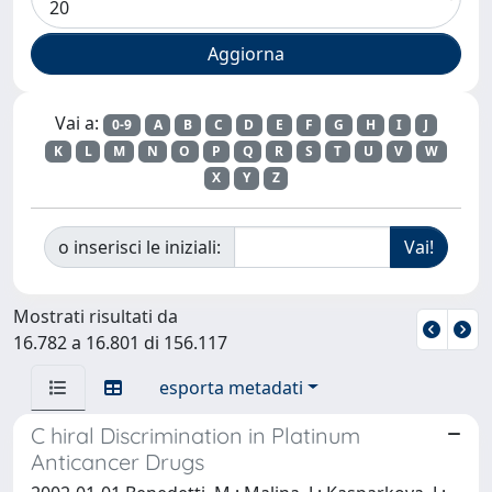
Vai a:
0-9
A
B
C
D
E
F
G
H
I
J
K
L
M
N
O
P
Q
R
S
T
U
V
W
X
Y
Z
o inserisci le iniziali:
Mostrati risultati da
16.782 a 16.801 di 156.117
esporta metadati
C hiral Discrimination in Platinum
Anticancer Drugs