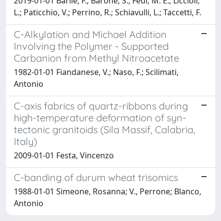
2019-01-01 Barile, F.; Barone, S.; Fedi, M. E.; Liccioli,
L.; Paticchio, V.; Perrino, R.; Schiavulli, L.; Taccetti, F.
C-Alkylation and Michael Addition
Involving the Polymer - Supported
Carbanion from Methyl Nitroacetate
1982-01-01 Fiandanese, V.; Naso, F.; Scilimati,
Antonio
C-axis fabrics of quartz-ribbons during
high-temperature deformation of syn-
tectonic granitoids (Sila Massif, Calabria,
Italy)
2009-01-01 Festa, Vincenzo
C-banding of durum wheat trisomics
1988-01-01 Simeone, Rosanna; V., Perrone; Blanco,
Antonio