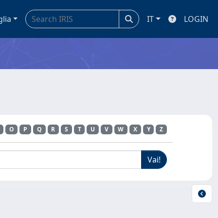
glia
IT
LOGIN
O
P
Q
R
S
T
U
V
W
X
Y
Z