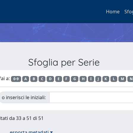
Home
Sfo
Sfoglia per Serie
ai a:
0-9
A
B
C
D
E
F
G
H
I
J
K
L
M
N
o inserisci le iniziali:
tati da 33 a 51 di 51
esporta metadati