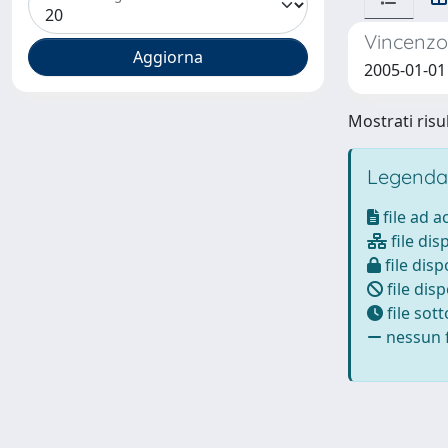
Vincenzo 
2005-01-01
Mostrati risul
Legenda
file ad 
file dis
file disp
file disp
file sot
nessun f