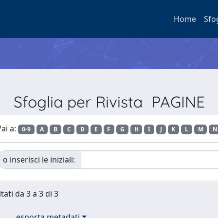
Home
Sfo
Sfoglia per Rivista PAGINE
ai a:
0-9
A
B
C
D
E
F
G
H
I
J
K
L
M
N
o inserisci le iniziali:
tati da 3 a 3 di 3
esporta metadati