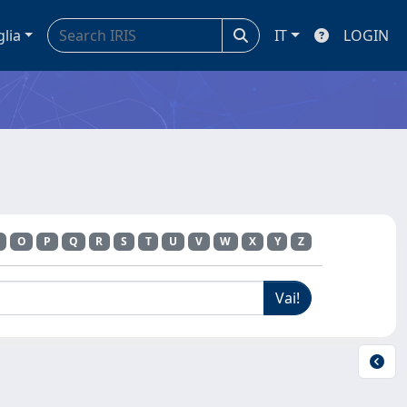
glia
IT
LOGIN
O
P
Q
R
S
T
U
V
W
X
Y
Z