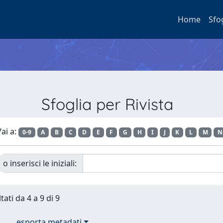
Home
Sfo
Sfoglia per Rivista
ai a:
0-9
A
B
C
D
E
F
G
H
I
J
K
L
M
N
o inserisci le iniziali:
tati da 4 a 9 di 9
esporta metadati