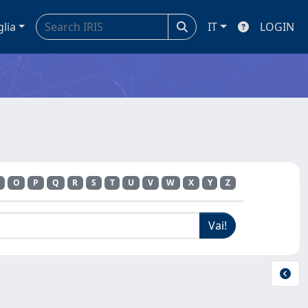
glia
IT
LOGIN
O
P
Q
R
S
T
U
V
W
X
Y
Z